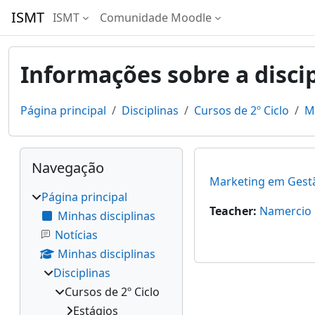
Ir para o conteúdo principal
ISMT
ISMT
Comunidade Moodle
Informações sobre a disci
Página principal
Disciplinas
Cursos de 2º Ciclo
M
Blocos
Ignorar Navegação
Navegação
Marketing em Gest
Página principal
Teacher:
Namercio 
Minhas disciplinas
Notícias
Minhas disciplinas
Disciplinas
Cursos de 2º Ciclo
Estágios